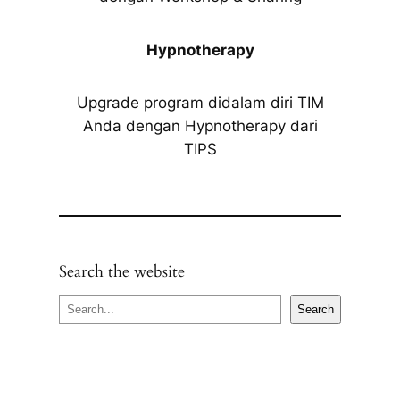
Hypnotherapy
Upgrade program didalam diri TIM
Anda dengan Hypnotherapy dari
TIPS
Search the website
S
Search
e
a
r
c