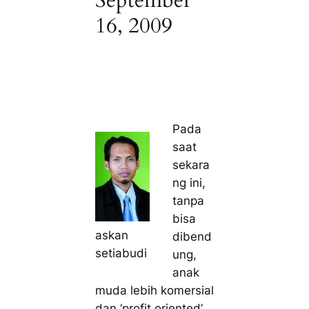
September
16, 2009
Pada
saat
sekara
ng ini,
tanpa
bisa
askan
dibend
setiabudi
ung,
anak
muda lebih komersial
dan ‘
profit oriented
’.