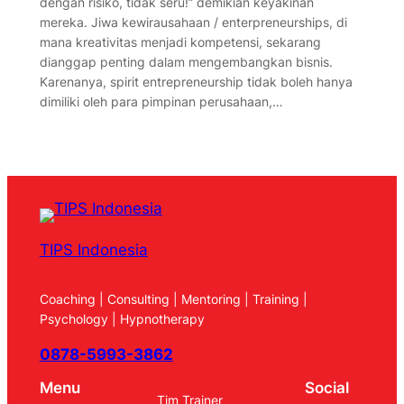
dengan risiko, tidak seru!” demikian keyakinan
mereka. Jiwa kewirausahaan / enterpreneurships, di
mana kreativitas menjadi kompetensi, sekarang
dianggap penting dalam mengembangkan bisnis.
Karenanya, spirit entrepreneurship tidak boleh hanya
dimiliki oleh para pimpinan perusahaan,…
TIPS Indonesia
Coaching | Consulting | Mentoring | Training |
Psychology | Hypnotherapy
0878-5993-3862
Menu
Social
Tim Trainer