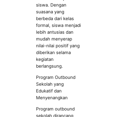
siswa. Dengan
suasana yang
berbeda dari kelas
formal, siswa menjadi
lebih antusias dan
mudah menyerap
nilai-nilai positif yang
diberikan selama
kegiatan
berlangsung.
Program Outbound
Sekolah yang
Edukatif dan
Menyenangkan
Program outbound
sekolah dirancang