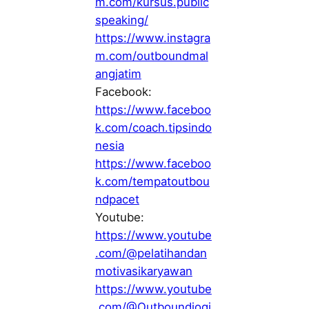
m.com/kursus.public
speaking/
https://www.instagra
m.com/outboundmal
angjatim
Facebook:
https://www.faceboo
k.com/coach.tipsindo
nesia
https://www.faceboo
k.com/tempatoutbou
ndpacet
Youtube:
https://www.youtube
.com/@pelatihandan
motivasikaryawan
https://www.youtube
.com/@Outboundjogj