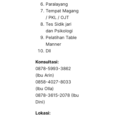
Paralayang
Tempat Magang
/ PKL / OJT
Tes Sidik jari
dan Psikologi
Pelatihan Table
Manner
Dll
Konsultasi:
0878-5993-3862
(Ibu Arin)
0858-4027-8033
(Ibu Olla)
0878-3615-2078 (Ibu
Dini)
Lokasi: