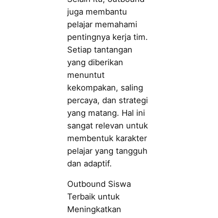
juga membantu
pelajar memahami
pentingnya kerja tim.
Setiap tantangan
yang diberikan
menuntut
kekompakan, saling
percaya, dan strategi
yang matang. Hal ini
sangat relevan untuk
membentuk karakter
pelajar yang tangguh
dan adaptif.
Outbound Siswa
Terbaik untuk
Meningkatkan