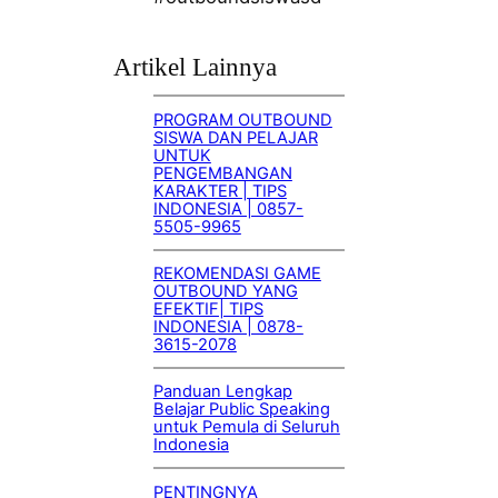
Artikel Lainnya
PROGRAM OUTBOUND
SISWA DAN PELAJAR
UNTUK
PENGEMBANGAN
KARAKTER | TIPS
INDONESIA | 0857-
5505-9965
REKOMENDASI GAME
OUTBOUND YANG
EFEKTIF| TIPS
INDONESIA | 0878-
3615-2078
Panduan Lengkap
Belajar Public Speaking
untuk Pemula di Seluruh
Indonesia
PENTINGNYA