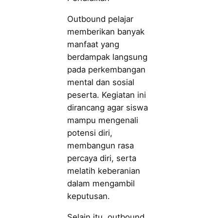
Outbound pelajar
memberikan banyak
manfaat yang
berdampak langsung
pada perkembangan
mental dan sosial
peserta. Kegiatan ini
dirancang agar siswa
mampu mengenali
potensi diri,
membangun rasa
percaya diri, serta
melatih keberanian
dalam mengambil
keputusan.
Selain itu, outbound