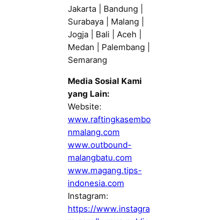
Jakarta | Bandung |
Surabaya | Malang |
Jogja | Bali | Aceh |
Medan | Palembang |
Semarang
Media Sosial Kami
yang Lain:
Website:
www.raftingkasembo
nmalang.com
www.outbound-
malangbatu.com
www.magang.tips-
indonesia.com
Instagram:
https://www.instagra