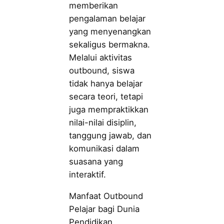
memberikan
pengalaman belajar
yang menyenangkan
sekaligus bermakna.
Melalui aktivitas
outbound, siswa
tidak hanya belajar
secara teori, tetapi
juga mempraktikkan
nilai-nilai disiplin,
tanggung jawab, dan
komunikasi dalam
suasana yang
interaktif.
Manfaat Outbound
Pelajar bagi Dunia
Pendidikan