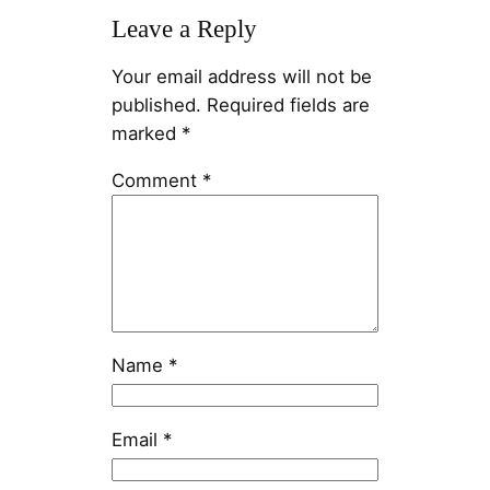
Leave a Reply
Your email address will not be
published.
Required fields are
marked
*
Comment
*
Name
*
Email
*