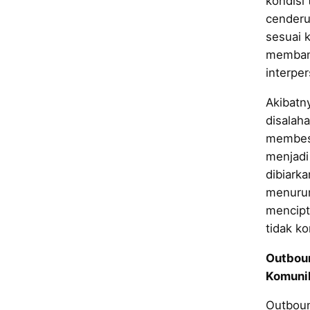
kondisi
cenderu
sesuai 
memban
interper
Akibatny
disalaha
membesa
menjadi
dibiarka
menurun
mencipt
tidak ko
Outbou
Komunik
Outbou