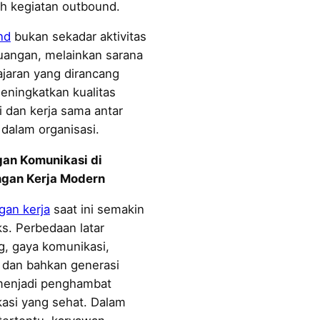
e
ah kegiatan outbound.
a
nd
bukan sekadar aktivitas
r
ruangan, melainkan sarana
c
jaran yang dirancang
h
eningkatkan kualitas
i dan kerja sama antar
 dalam organisasi.
an Komunikasi di
ngan Kerja Modern
gan kerja
saat ini semakin
s. Perbedaan latar
g, gaya komunikasi,
, dan bahkan generasi
menjadi penghambat
asi yang sehat. Dalam