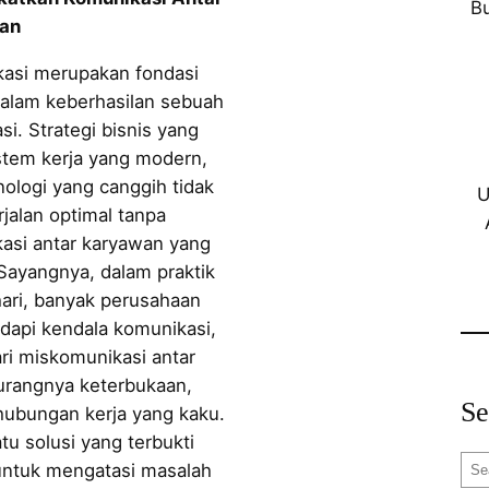
B
an
asi merupakan fondasi
alam keberhasilan sebuah
si. Strategi bisnis yang
istem kerja yang modern,
nologi yang canggih tidak
U
jalan optimal tanpa
asi antar karyawan yang
 Sayangnya, dalam praktik
hari, banyak perusahaan
api kendala komunikasi,
ari miskomunikasi antar
kurangnya keterbukaan,
Se
hubungan kerja yang kaku.
tu solusi yang terbukti
S
 untuk mengatasi masalah