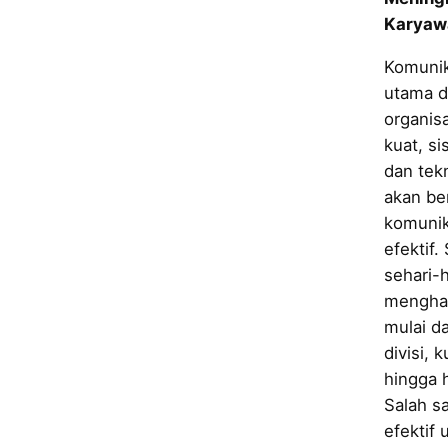
Karyaw
Komunik
utama d
organisa
kuat, s
dan tek
akan ber
komunik
efektif.
sehari-
menghad
mulai d
divisi, 
hingga 
Salah sa
efektif