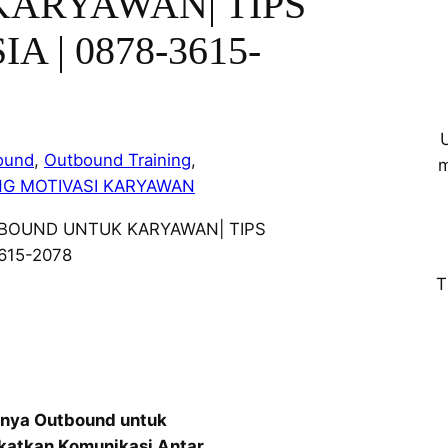
ARYAWAN| TIPS
A | 0878-3615-
ound
, 
Outbound Training
, 
m
NG MOTIVASI KARYAWAN
T
gnya Outbound untuk
katkan Komunikasi Antar