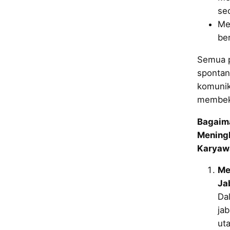
sec
Me
be
Semua pr
spontan
komunika
membek
Bagaim
Mening
Karyaw
Me
Ja
Da
jab
ut