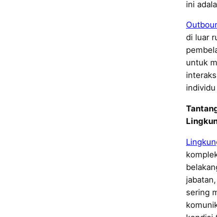
ini adal
Outbou
di luar 
pembela
untuk m
interaks
individu
Tantang
Lingku
Lingkun
komplek
belakan
jabatan
sering 
komunik