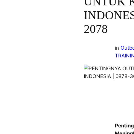
UNTUK K
INDONESI
2078
in
Outb
TRAINI
Pentin
Mening