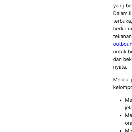
yang ber
Dalam l
terbuka
berkomu
tekanan
outbou
untuk b
dan bek
nyata.
Melalui
kelompo
Me
jel
Me
ora
Me