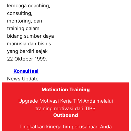
lembaga coaching,
consulting,
mentoring, dan
training dalam
bidang sumber daya
manusia dan bisnis
yang berdiri sejak
22 Oktober 1999.
Konsultasi
News Update
Motivation Training
Upgrade Motivasi Kerja TIM Anda melalui
training motivasi dari TIPS
Outbound
Tingkatkan kinerja tim perusahaan Anda