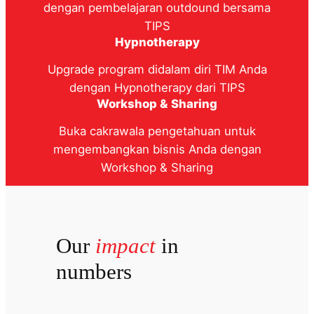
dengan pembelajaran outdound bersama
TIPS
Hypnotherapy
Upgrade program didalam diri TIM Anda
dengan Hypnotherapy dari TIPS
Workshop & Sharing
Buka cakrawala pengetahuan untuk
mengembangkan bisnis Anda dengan
Workshop & Sharing
Our
impact
in
numbers