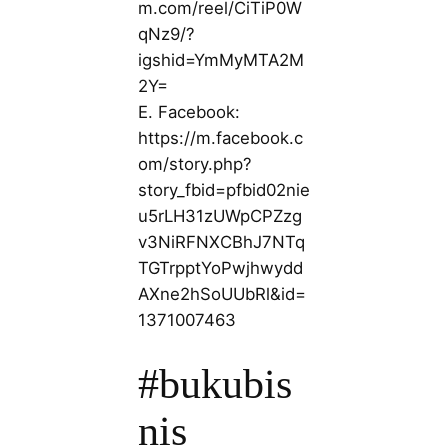
m.com/reel/CiTiP0W
qNz9/?
igshid=YmMyMTA2M
2Y=
E. Facebook:
https://m.facebook.c
om/story.php?
story_fbid=pfbid02nie
u5rLH31zUWpCPZzg
v3NiRFNXCBhJ7NTq
TGTrpptYoPwjhwydd
AXne2hSoUUbRl&id=
1371007463
#bukubis
nis