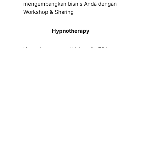
mengembangkan bisnis Anda dengan
Workshop & Sharing
Hypnotherapy
Upgrade program didalam diri TIM
Anda dengan Hypnotherapy dari TIPS
Search the website
Search
Search