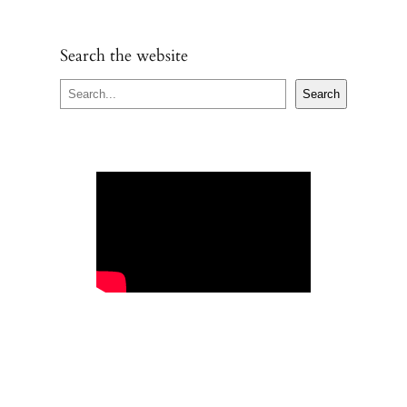
Search the website
S
Search
e
a
r
c
h