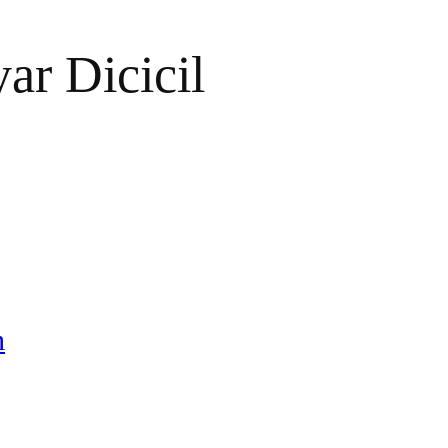
r Dicicil
h