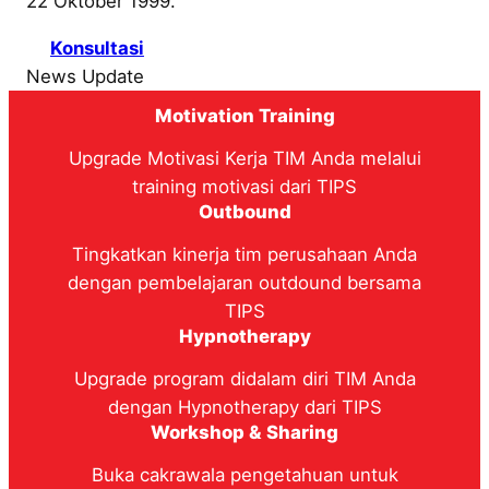
22 Oktober 1999.
Konsultasi
News Update
Motivation Training
Upgrade Motivasi Kerja TIM Anda melalui
training motivasi dari TIPS
Outbound
Tingkatkan kinerja tim perusahaan Anda
dengan pembelajaran outdound bersama
TIPS
Hypnotherapy
Upgrade program didalam diri TIM Anda
dengan Hypnotherapy dari TIPS
Workshop & Sharing
Buka cakrawala pengetahuan untuk