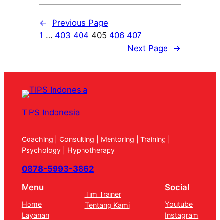
←
Previous Page
1
…
403
404
405
406
407
Next Page
→
TIPS Indonesia
Coaching | Consulting | Mentoring | Training |
Psychology | Hypnotherapy
0878-5993-3862
Menu
Social
Tim Trainer
Home
Youtube
Tentang Kami
Layanan
Instagram