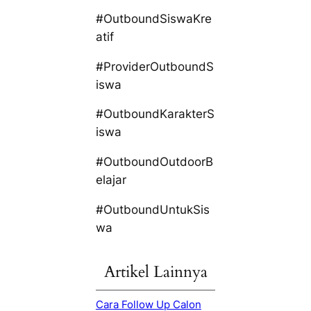
#OutboundSiswaKre
atif
#ProviderOutboundS
iswa
#OutboundKarakterS
iswa
#OutboundOutdoorB
elajar
#OutboundUntukSis
wa
Artikel Lainnya
Cara Follow Up Calon