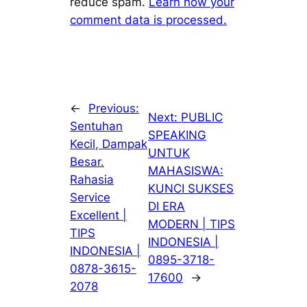
reduce spam.
Learn how your
comment data is processed.
←
Previous:
Next:
PUBLIC
Sentuhan
SPEAKING
Kecil, Dampak
UNTUK
Besar.
MAHASISWA:
Rahasia
KUNCI SUKSES
Service
DI ERA
Excellent |
MODERN | TIPS
TIPS
INDONESIA |
INDONESIA |
0895-3718-
0878-3615-
17600
→
2078