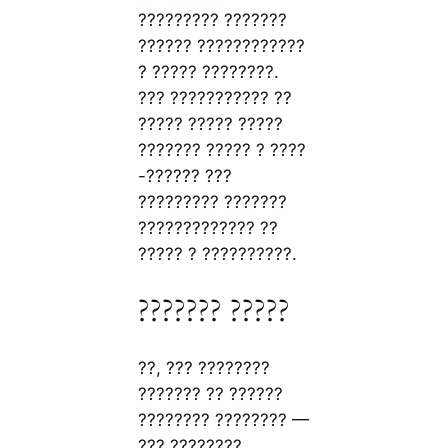
????????? ???????
?????? ????????????
? ????? ????????.
??? ??????????? ??
????? ????? ?????
??????? ????? ? ????
-?????? ???
????????? ???????
????????????? ??
????? ? ??????????.
??????? ?????
??, ??? ????????
??????? ?? ??????
???????? ???????? —
??? ????????