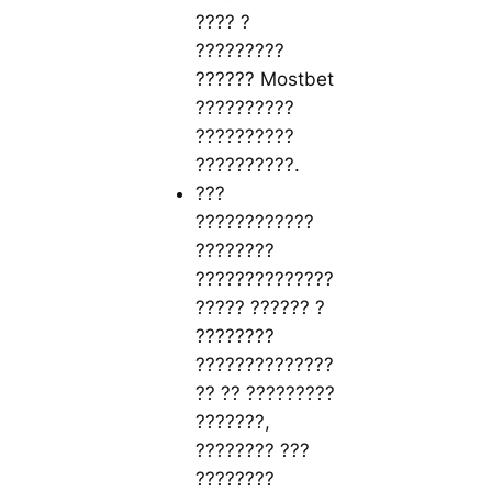
???? ?
?????????
?????? Mostbet
??????????
??????????
??????????.
???
????????????
????????
??????????????
????? ?????? ?
????????
??????????????
?? ?? ?????????
???????,
???????? ???
????????