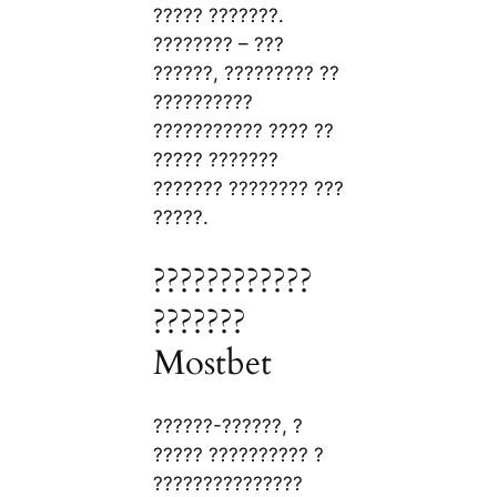
????? ???????.
???????? – ???
??????, ????????? ??
??????????
??????????? ???? ??
????? ???????
??????? ???????? ???
?????.
????????????
???????
Mostbet
??????-??????, ?
????? ?????????? ?
???????????????