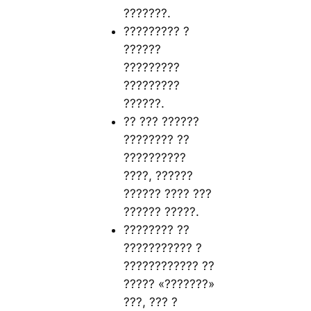
???????.
????????? ?
??????
?????????
?????????
??????.
?? ??? ??????
???????? ??
??????????
????, ??????
?????? ???? ???
?????? ?????.
???????? ??
??????????? ?
???????????? ??
????? «???????»
???, ??? ?