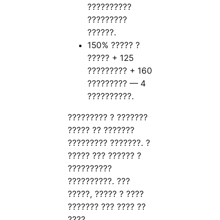
??????????
?????????
??????.
150% ????? ?
????? + 125
????????? + 160
????????? — 4
??????????.
????????? ? ???????
????? ?? ???????
????????? ???????. ?
????? ??? ?????? ?
??????????
??????????. ???
?????, ????? ? ????
??????? ??? ???? ??
????