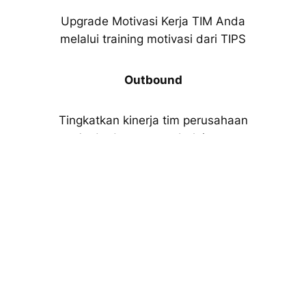
Upgrade Motivasi Kerja TIM Anda
melalui training motivasi dari TIPS
Outbound
Tingkatkan kinerja tim perusahaan
Anda dengan pembelajaran
outbound bersama TIPS
Workshop & Sharing
Buka cakrawala pengetahuan untuk
mengembangkan bisnis Anda
dengan Workshop & Sharing