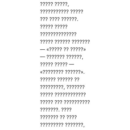
????? ?????,
??????????? ?????
??? ???? ??????.
????? ?????
??????????????
????? ?????? ???????
— «????? ?? ?????»
— ??????? ??????,
????? ????? —
«???????? ??????».
?????? ?????? ??
?????????, ???????
????? ????????????
????? ??? ??????????
???????. ????
??????? ?? ????
????????? ???????,