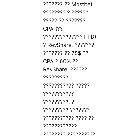
??????? ?? Mostbet.
???????? ? ??????
????? ?? ???????
CPA (??
?????????????? FTD)
? RevShare, ???????
??????? ?? 75$ ??
CPA ? 60% ??
RevShare. ??????
?????????
??????????? ?????
???????????
?????????. ?
????????? ???????
??????????? ???? ??
????????????
???????? ??????????