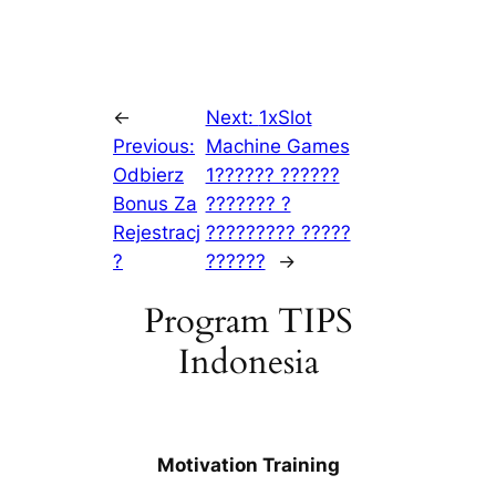
←
Next:
1xSlot
Previous:
Machine Games
Odbierz
1?????? ??????
Bonus Za
??????? ?
Rejestracj
????????? ?????
?
??????
→
Program TIPS
Indonesia
Motivation Training