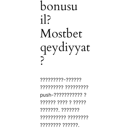
bonusu
il?
Mostbet
qeydiyyat
?
?????????-??????
????????? ?????????
push-??????????? ?
?????? ???? ? ?????
???????. ???????
?????????? ????????
???????? ??????.