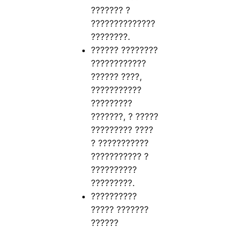
??????? ?
??????????????
????????.
?????? ????????
????????????
?????? ????,
???????????
?????????
???????, ? ?????
????????? ????
? ???????????
??????????? ?
??????????
?????????.
??????????
????? ???????
??????