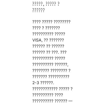
?????, ????? ?
??????
???? ????? ????????
???? ? ???????
?????????? ?????
VISA, ?? ???????
?????? ?? ??????
?????? ?? ???. ???
?????????? ?????
?????????? ??????,
???????? ???????? ?
??????? ??????????
2-3 ??????.
???????????? ????? ?
?????????? ????
?????????? ?????? —