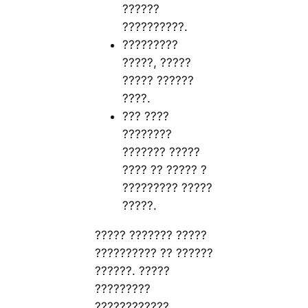
??????
??????????.
?????????
?????, ?????
????? ??????
????.
??? ????
????????
??????? ?????
???? ?? ????? ?
????????? ?????
?????.
????? ??????? ?????
?????????? ?? ??????
??????. ?????
?????????
????????????