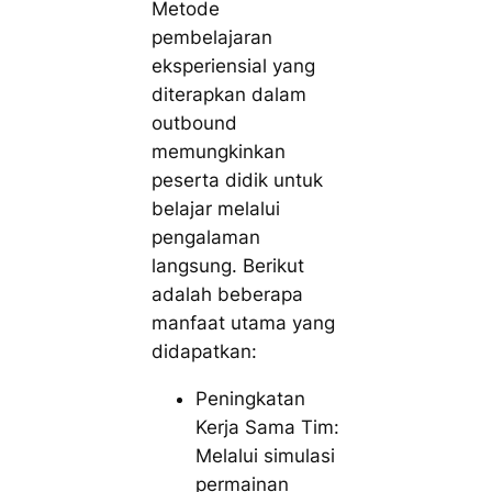
Metode
pembelajaran
eksperiensial yang
diterapkan dalam
outbound
memungkinkan
peserta didik untuk
belajar melalui
pengalaman
langsung. Berikut
adalah beberapa
manfaat utama yang
didapatkan:
Peningkatan
Kerja Sama Tim:
Melalui simulasi
permainan