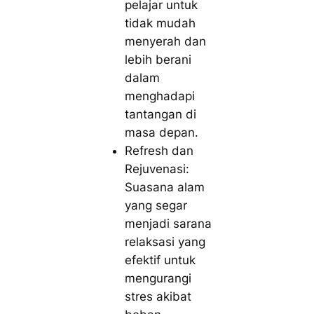
pelajar untuk
tidak mudah
menyerah dan
lebih berani
dalam
menghadapi
tantangan di
masa depan.
Refresh dan
Rejuvenasi:
Suasana alam
yang segar
menjadi sarana
relaksasi yang
efektif untuk
mengurangi
stres akibat