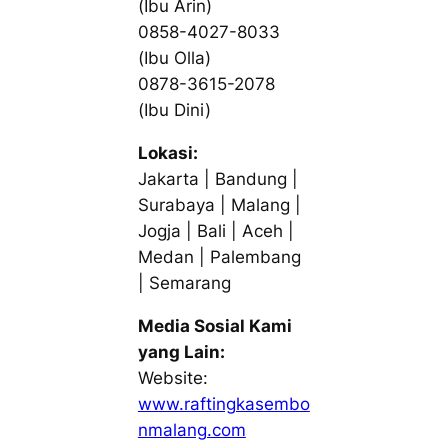
(Ibu Arin)
0858-4027-8033
(Ibu Olla)
0878-3615-2078
(Ibu Dini)
Lokasi:
Jakarta | Bandung |
Surabaya | Malang |
Jogja | Bali | Aceh |
Medan | Palembang
| Semarang
Media Sosial Kami
yang Lain:
Website:
www.raftingkasembo
nmalang.com