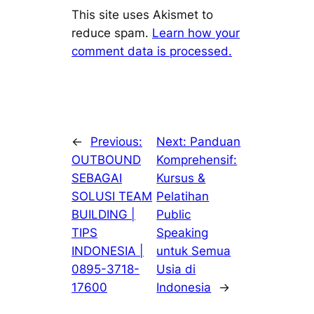
This site uses Akismet to
reduce spam.
Learn how your
comment data is processed.
←
Previous:
Next:
Panduan
OUTBOUND
Komprehensif:
SEBAGAI
Kursus &
SOLUSI TEAM
Pelatihan
BUILDING |
Public
TIPS
Speaking
INDONESIA |
untuk Semua
0895-3718-
Usia di
17600
Indonesia
→