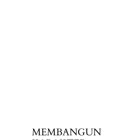
MEMBANGUN