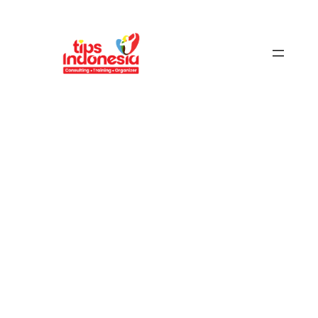
Skip
to
content