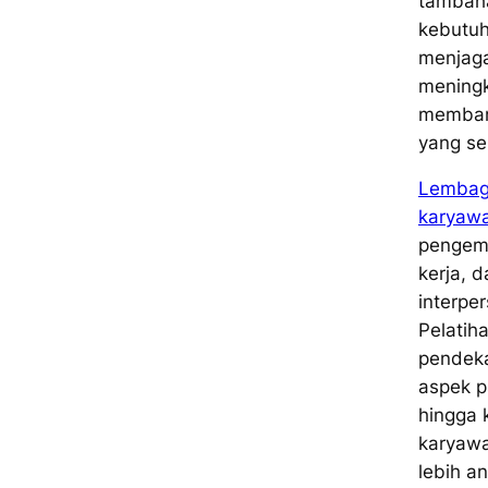
tambaha
kebutuh
menjaga
meningk
memban
yang se
Lembaga
karyaw
pengemb
kerja,
interper
Pelatih
pendek
aspek p
hingga 
karyaw
lebih an