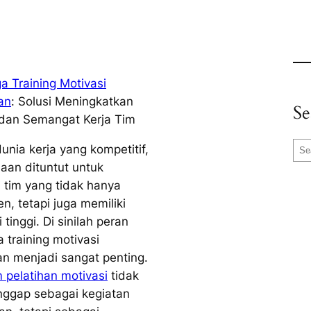
 Training Motivasi
an
: Solusi Meningkatkan
Se
 dan Semangat Kerja Tim
S
unia kerja yang kompetitif,
e
aan dituntut untuk
a
i tim yang tidak hanya
r
n, tetapi juga memiliki
c
 tinggi. Di sinilah peran
h
 training motivasi
n menjadi sangat penting.
 pelatihan motivasi
tidak
anggap sebagai kegiatan