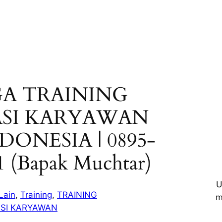
A TRAINING
SI KARYAWAN
NDONESIA | 0895-
1 (Bapak Muchtar)
U
Lain
, 
Training
, 
TRAINING
m
SI KARYAWAN