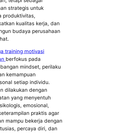
n, tetapi sebagai
an strategis untuk
 produktivitas,
atkan kualitas kerja, dan
gun budaya perusahaan
hat.
 training motivasi
an
berfokus pada
angan mindset, perilaku
 dan kemampuan
sonal setiap individu.
an dilakukan dengan
atan yang menyentuh
sikologis, emosional,
keterampilan praktis agar
an mampu bekerja dengan
tusias, percaya diri, dan