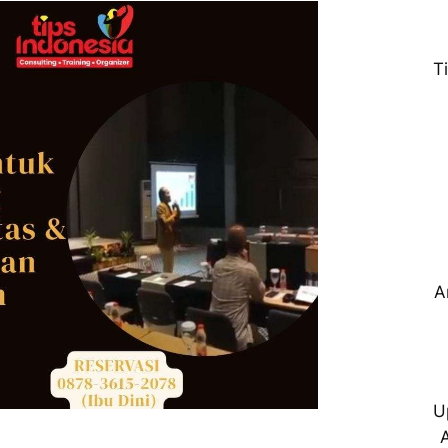
T
A
U