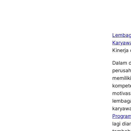
Lembaga
Karyaw
Kinerja
Dalam d
perusah
memilik
kompete
motivasi
lembaga
karyawa
Program
lagi di