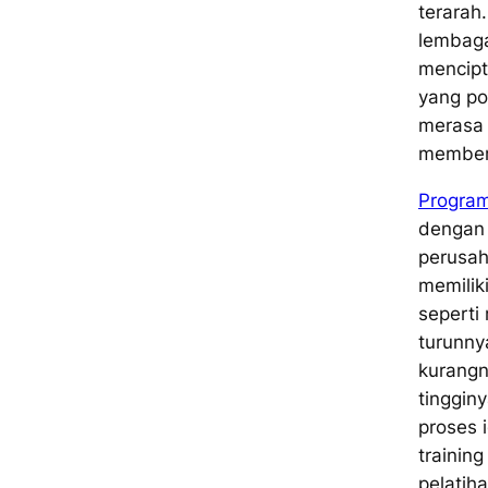
terarah
lembaga
mencipt
yang po
merasa
memberi
Program
dengan
perusah
memilik
seperti
turunny
kurangn
tingginy
proses 
trainin
pelatih