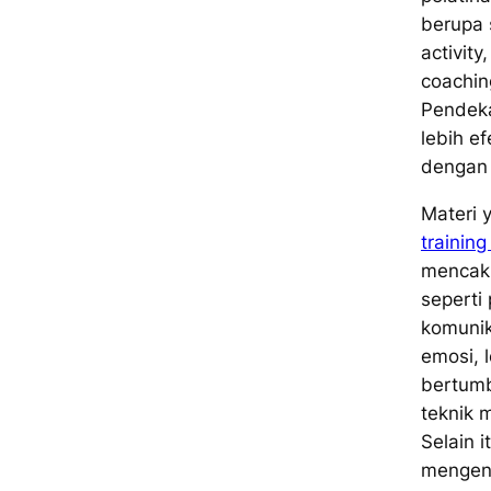
berupa 
activity
coachin
Pendeka
lebih ef
dengan 
Materi 
trainin
mencaku
seperti
komunik
emosi, l
bertumb
teknik 
Selain i
mengena