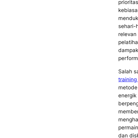
priorit
kebiasa
menduk
sehari-
relevan 
pelati
dampak
perform
Salah s
trainin
metode
energik 
berpeng
memberi
menghad
permain
dan dis