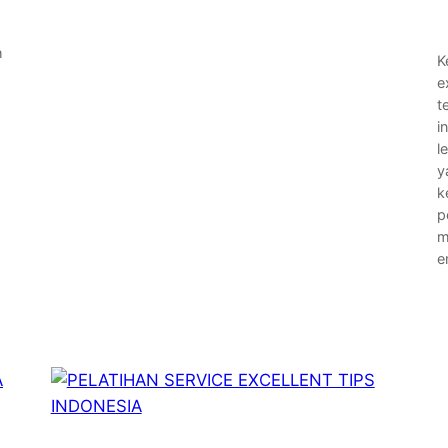
h
K
e
t
i
l
y
k
p
m
e