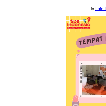
in
Lain-