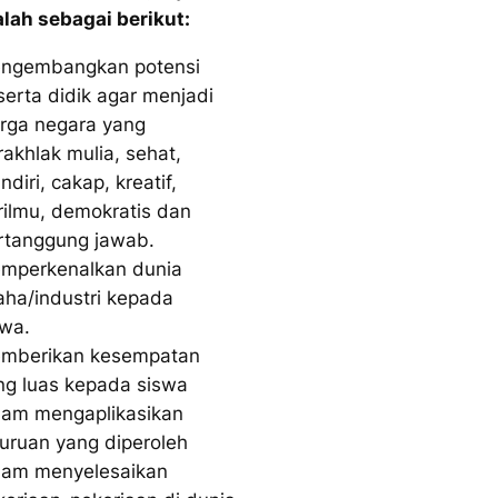
lah sebagai berikut:
ngembangkan potensi
serta didik agar menjadi
rga negara yang
rakhlak mulia, sehat,
diri, cakap, kreatif,
rilmu, demokratis dan
rtanggung jawab.
mperkenalkan dunia
aha/industri kepada
swa.
mberikan kesempatan
ng luas kepada siswa
lam mengaplikasikan
juruan yang diperoleh
lam menyelesaikan