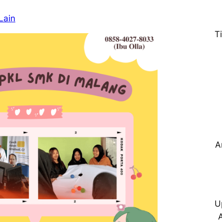
Lain
T
A
U