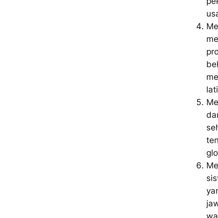
pe
us
Me
me
pr
be
me
la
Me
da
se
te
glo
Me
si
ya
ja
wa