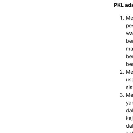
PKL ada
Me
pe
wa
be
man
be
be
Me
us
si
Me
ya
da
ke
da