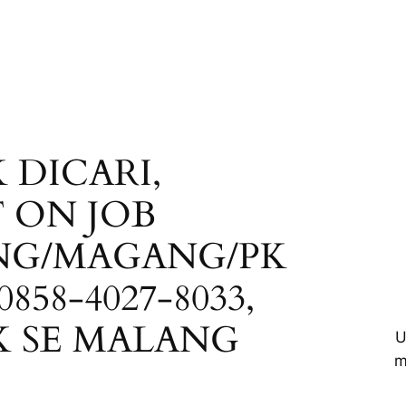
 DICARI,
 ON JOB
NG/MAGANG/PK
0858-4027-8033,
K SE MALANG
U
m