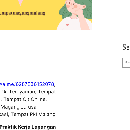
Se
S
e
a
r
//wa.me/6287836152078
,
c
Pkl Ternyaman, Tempat
h
u, Tempat Ojt Online,
 Magang Jurusan
asi, Tempat Pkl Malang
Praktik Kerja Lapangan