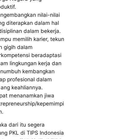
oduktif.
ngembangkan nilai-nilai
ng diterapkan dalam hal
disiplinan dalam bekerja.
mpu memilih karier, tekun
n gigih dalam
rkompetensi beradaptasi
lam lingkungan kerja dan
numbuh kembangkan
kap profesional dalam
dang keahliannya.
pat menanamkan jiwa
trepreneurship/kepemimpi
n.
ka dari itu segera
ng PKL di TIPS Indonesia