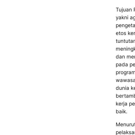
Tujuan 
yakni ag
pengeta
etos ke
tuntutan
meningk
dan me
pada pe
progra
wawasan
dunia k
bertamb
kerja pe
baik.
Menuru
pelaksa