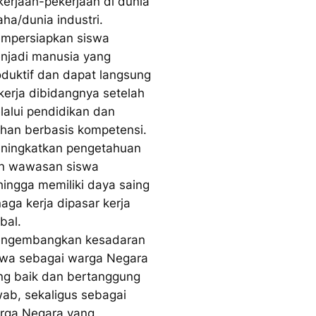
kerjaan-pekerjaan di dunia
aha/dunia industri.
mpersiapkan siswa
njadi manusia yang
oduktif dan dapat langsung
kerja dibidangnya setelah
lalui pendidikan dan
tihan berbasis kompetensi.
ningkatkan pengetahuan
n wawasan siswa
hingga memiliki daya saing
naga kerja dipasar kerja
bal.
ngembangkan kesadaran
swa sebagai warga Negara
ng baik dan bertanggung
wab, sekaligus sebagai
rga Negara yang