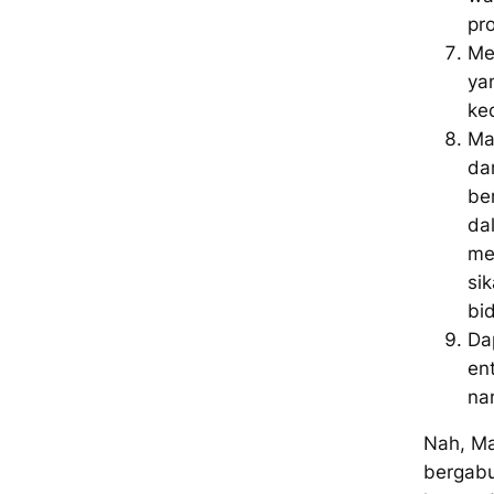
pr
Me
ya
ke
Ma
da
be
da
me
si
bi
Da
en
na
Nah, Ma
bergabu