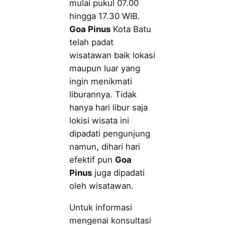
mulai pukul 07.00
hingga 17.30 WIB.
Goa Pinus
Kota Batu
telah padat
wisatawan baik lokasi
maupun luar yang
ingin menikmati
liburannya. Tidak
hanya hari libur saja
lokisi wisata ini
dipadati pengunjung
namun, dihari hari
efektif pun
Goa
Pinus
juga dipadati
oleh wisatawan.
Untuk informasi
mengenai konsultasi