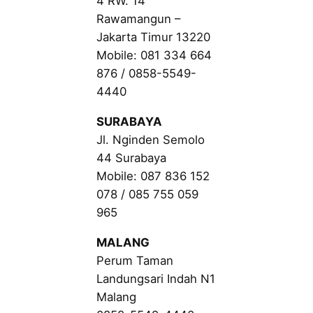
4 RW. 14
Rawamangun –
Jakarta Timur 13220
Mobile: 081 334 664
876 / 0858-5549-
4440
SURABAYA
Jl. Nginden Semolo
44 Surabaya
Mobile: 087 836 152
078 / 085 755 059
965
MALANG
Perum Taman
Landungsari Indah N1
Malang