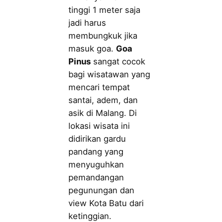
tinggi 1 meter saja
jadi harus
membungkuk jika
masuk goa.
Goa
Pinus
sangat cocok
bagi wisatawan yang
mencari tempat
santai, adem, dan
asik di Malang. Di
lokasi wisata ini
didirikan gardu
pandang yang
menyuguhkan
pemandangan
pegunungan dan
view Kota Batu dari
ketinggian.