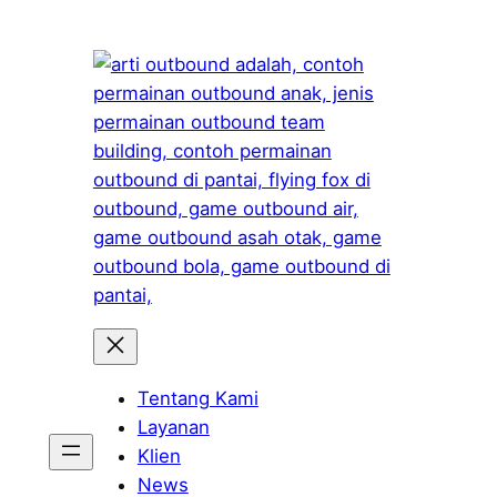
Skip
to
content
Tentang Kami
Layanan
Klien
News