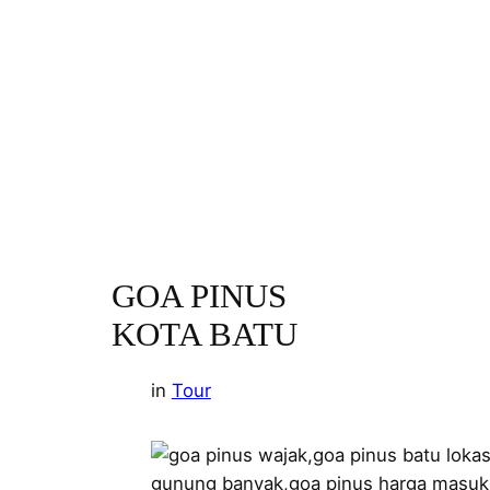
GOA PINUS
KOTA BATU
in
Tour