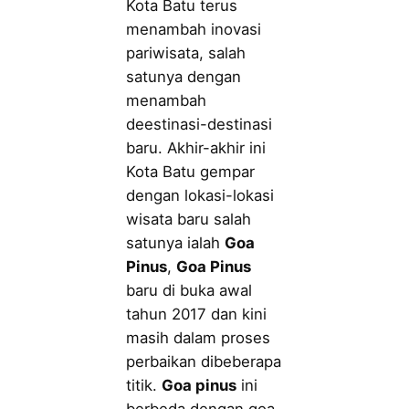
Kota Batu terus
menambah inovasi
pariwisata, salah
satunya dengan
menambah
deestinasi-destinasi
baru. Akhir-akhir ini
Kota Batu gempar
dengan lokasi-lokasi
wisata baru salah
satunya ialah
Goa
Pinus
,
Goa Pinus
baru di buka awal
tahun 2017 dan kini
masih dalam proses
perbaikan dibeberapa
titik.
Goa pinus
ini