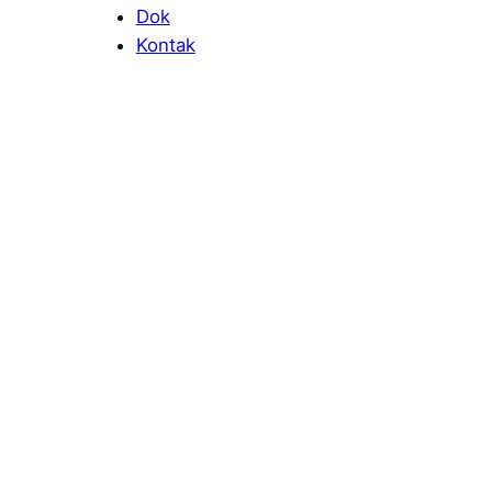
Dok
Kontak